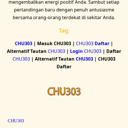
mengembalikan energi positif Anda. Sambut setiap
pertandingan baru dengan penuh antusiasme
bersama orang-orang terdekat di sekitar Anda.
Tag:
CHU303
| Masuk CHU303 |
CHU303
Daftar
|
Alternatif Tautan
CHU303
|
Login
CHU303
| Daftar
CHU303
| Alternatif Tautan
CHU303
| CHU303
Daftar
CHU303