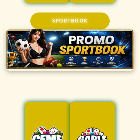
SPORTBOOK