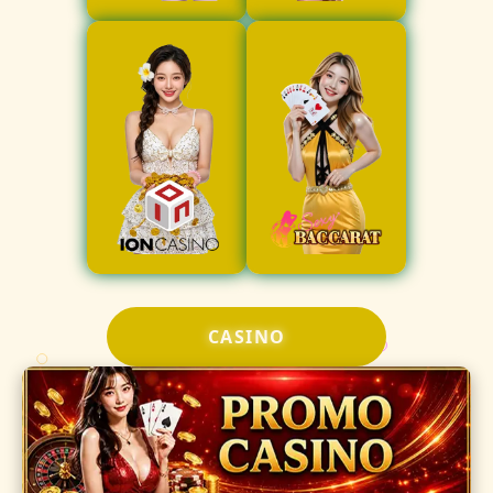
CASINO