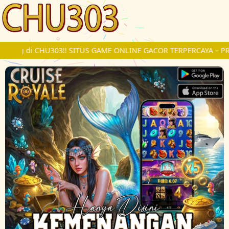
ang di CHU303!! SITUS GAME ONLINE GACOR TERPERCAYA – PRO